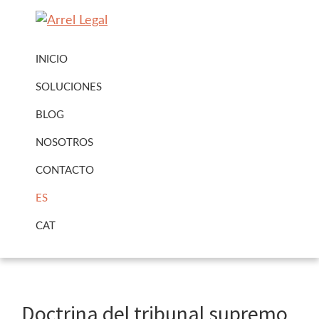
Ir
Ir
a
al
Arrel
Arrel
navegación
contenido
Legal
INICIO
Legal
principal
principal
Urbanisme
SOLUCIONES
·
BLOG
Immobiliari
NOSOTROS
CONTACTO
ES
CAT
Doctrina del tribunal supremo