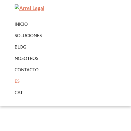
Ir
Ir
a
al
Arrel
Arrel
navegación
contenido
Legal
INICIO
Legal
principal
principal
Urbanisme
SOLUCIONES
·
BLOG
Immobiliari
NOSOTROS
CONTACTO
ES
CAT