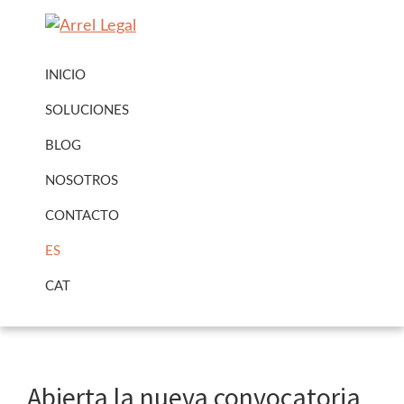
Ir
Ir
a
al
Arrel
Arrel
navegación
contenido
Legal
INICIO
Legal
principal
principal
Urbanisme
SOLUCIONES
·
BLOG
Immobiliari
NOSOTROS
CONTACTO
ES
CAT
Abierta la nueva convocatoria