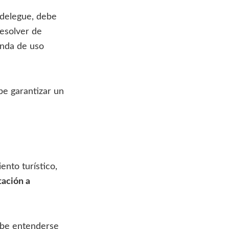
n delegue, debe
resolver de
enda de uso
ebe garantizar un
ento turístico,
tación a
debe entenderse