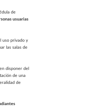
édula de
rsonas usuarias
l uso privado y
ar las salas de
en disponer del
ntación de una
eralidad de
udiantes