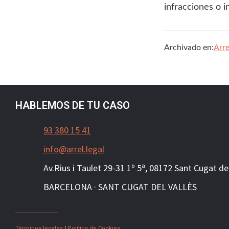
infracciones o 
Archivado en:
Arre
HABLEMOS DE TU CASO
93 380 15 41
info@arrel.legal
Av.Rius i Taulet 29-31 1º 5ª, 081
72
Sant Cugat del
BARCELONA · SANT CUGAT DEL VALLÈS
Términos legales
|
Política de Cookies