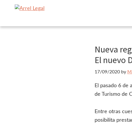
Ir
Ir
a
al
Arrel
Arrel
navegación
contenido
Legal
Legal
principal
principal
Urbanisme
·
Nueva reg
Immobiliari
El nuevo 
17/09/2020
by
Ma
El pasado 6 de 
de Turismo de C
Entre otras cue
posibilita prest