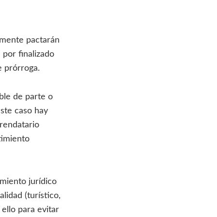
remente pactarán
 por finalizado
e prórroga.
ble de parte o
este caso hay
rrendatario
timiento
miento jurídico
lidad (turístico,
ello para evitar