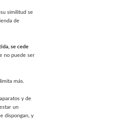
su similitud se
vienda de
tida, se cede
ue no puede ser
limita más.
aparatos y de
estar un
ue dispongan, y