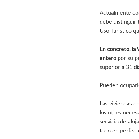
Actualmente coex
debe distinguir
Uso Turístico q
En concreto, la 
entero
por su p
superior a 31 d
Pueden ocuparlo
Las viviendas d
los útiles nece
servicio de aloj
todo en perfect