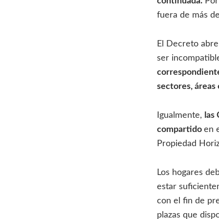
continuada.
Por 
fuera de más de
El Decreto abre
ser incompatibl
correspondiente
sectores, áreas 
Igualmente,
las
compartido
en 
Propiedad Horiz
Los hogares deb
estar suficient
con el fin de pr
plazas que disp