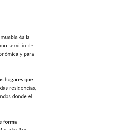
nmueble és la
omo servicio de
conómica y para
os hogares que
das residencias,
endas donde el
e forma