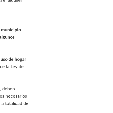
 el alquiler
l municipio
 algunos
 uso de hogar
ce la Ley de
a, deben
les necesarios
la totalidad de