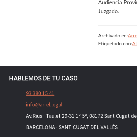
Audiencia Provi
Juzgado.
Archivado en:
Arre
Etiquetado con:
Al
HABLEMOS DE TU CASO
93 380 15 41
info@arrel.legal
Av.Rius i Taulet 29-31 1º 5ª, 081
72
Sant Cugat del
BARCELONA · SANT CUGAT DEL VALLÈS