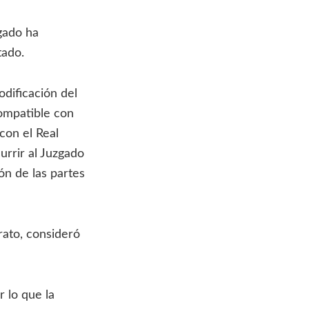
zgado ha
tado.
dificación del
compatible con
con el Real
urrir al Juzgado
ión de las partes
rato, consideró
 lo que la