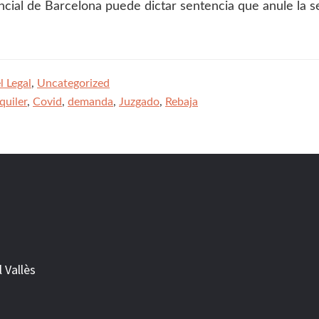
ncial de Barcelona puede dictar sentencia que anule la s
l Legal
,
Uncategorized
quiler
,
Covid
,
demanda
,
Juzgado
,
Rebaja
 Vallès