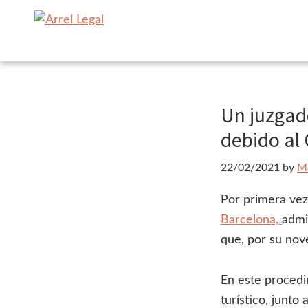
Ir
Ir
a
al
Arrel
Arrel
navegación
contenido
Legal
Legal
principal
principal
Urbanisme
·
Un juzgado
Immobiliari
debido al
22/02/2021
by
Ma
Por primera vez
Barcelona,
admi
que, por su nov
En este procedim
turístico, junto