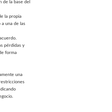
n de la base del
e la propia
 a una de las
a un acuerdo.
as pérdidas y
 de forma
vamente una
restricciones
udicando
egocio.