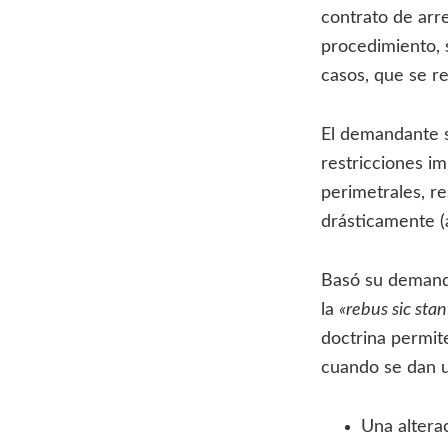
contrato de arr
procedimiento, 
casos, que se re
El demandante so
restricciones im
perimetrales, re
drásticamente (
Basó su demanda
la
«rebus sic sta
doctrina permit
cuando se dan u
Una altera