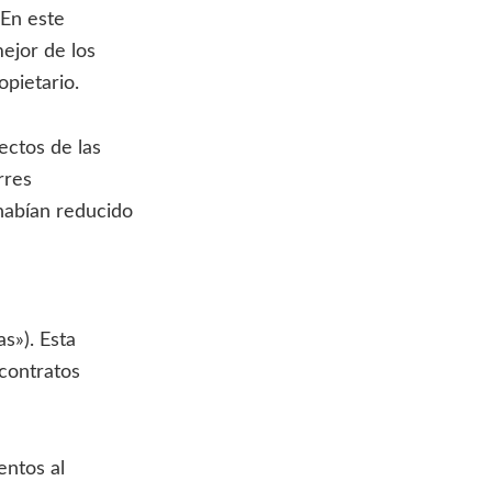
 En este
ejor de los
opietario.
ectos de las
rres
 habían reducido
as»). Esta
 contratos
entos al