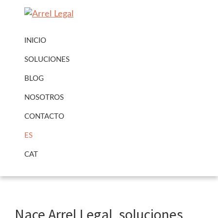
Ir
Ir
a
al
Arrel
Arrel
navegación
contenido
Legal
INICIO
Legal
principal
principal
Urbanisme
SOLUCIONES
·
BLOG
Immobiliari
NOSOTROS
CONTACTO
ES
CAT
Nace Arrel Legal, soluciones