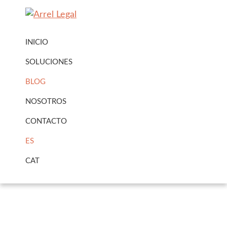
Ir
Ir
a
al
Arrel
Arrel
navegación
contenido
Legal
INICIO
Legal
principal
principal
Urbanisme
SOLUCIONES
·
BLOG
Immobiliari
NOSOTROS
CONTACTO
ES
CAT