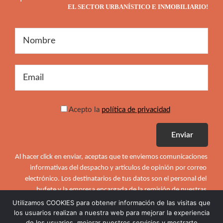
EL SECTOR URBANÍSTICO E INMOBILIARIO!
Acepto la
política de privacidad
Al hacer click en enviar, aceptas que te enviemos comunicaciones 
informativas del despacho y artículos de opinión por correo 
electrónico. Los destinatarios de tus datos son el personal del 
bufete y la empresa encargada de la remisión de nuestras 
Comunicaciones. No cederemos tus datos salvo obligación legal. 
Utilizamos COOKIES para obtener información de las visitas que
Puedes darte de baja en cualquier momento o ejercer los 
los usuarios realizan a nuestra web para mejorar la experiencia
de los usuarios, mejorar nuestros servicios y mostrarte
derechos del RGPD de acceso, rectificación, supresión, etc. 