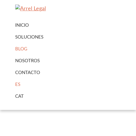
Ir
Ir
a
al
Arrel
Arrel
navegación
contenido
Legal
INICIO
Legal
principal
principal
Urbanisme
SOLUCIONES
·
BLOG
Immobiliari
NOSOTROS
CONTACTO
ES
CAT